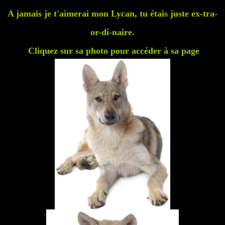
A jamais je t'aimerai mon Lycan, tu étais juste ex-tra-
or-di-naire.
Cliquez sur sa photo pour accéder à sa page